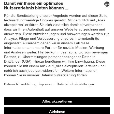
Produkte
Schutzhelme
Schutzbrillen
Gehörschutz
Atemschutzmasken
Schutzhandschuhe
Sicherheitsschuhe
Schutzbekleidung und Workwear
Nadelstichschutz