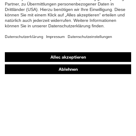
Schutzbrillen
Gehörschutz
Atemschutzmasken
Schutzhandschuhe
Sicherheitsschuhe
Schutzbekleidung und Workwear
Nadelstichschutz
Sicherheitsschuhe HECKEL
Produktberatung
Handschutz (Chemikalien) - uvex glove expert
Augenschutz: Anwendungsempfehlungen
Augenschutz: Scheibentönungsberater