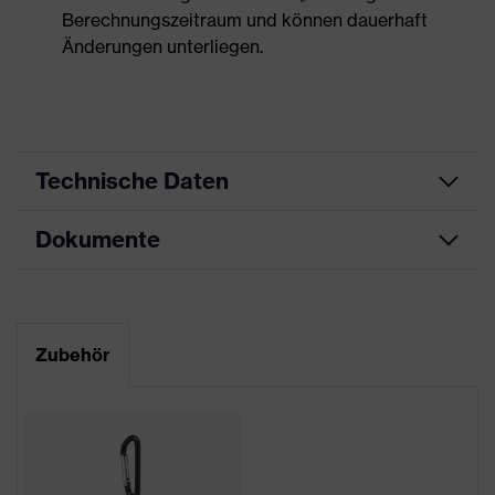
Berechnungszeitraum und können dauerhaft
Änderungen unterliegen.
Technische Daten
Dokumente
Produktart
Unterarmschutz
Produkttyp
Schnittschutzhandschuhe
Datenblatt
Produktfamilie
uvex bamboo Twinflex
Zubehör
CE Konformitätserklärung
Farbe
grün
Downloadportal für CE
Geschlecht
Unisex
Konformitätserklärungen
Beschichtung
ohne Beschichtung