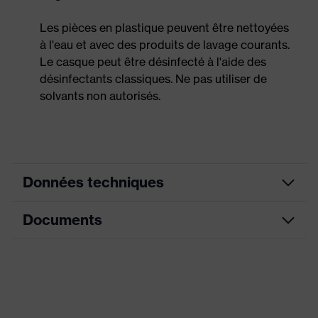
Les pièces en plastique peuvent être nettoyées
à l'eau et avec des produits de lavage courants.
Le casque peut être désinfecté à l'aide des
désinfectants classiques. Ne pas utiliser de
solvants non autorisés.
Données techniques
Documents
couleur de
recherche
bleu
(filtre)
Fiche technique
Équipement
Bandeau anti-transpiration
Déclaration de conformité CE
Ventilations
avec ouvertures