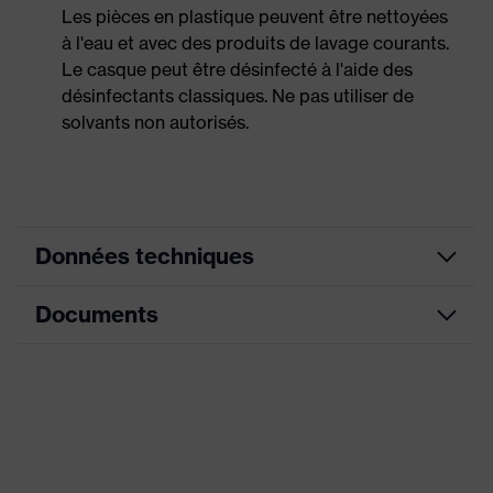
Les pièces en plastique peuvent être nettoyées
à l'eau et avec des produits de lavage courants.
Le casque peut être désinfecté à l'aide des
désinfectants classiques. Ne pas utiliser de
solvants non autorisés.
Données techniques
Documents
couleur de
recherche
jaune
(filtre)
Fiche technique
Doublure intérieure à 6 points,
Équipement
Gouttière sur tout le pourtour,
Déclaration de conformité CE
Bandeau anti-transpiration