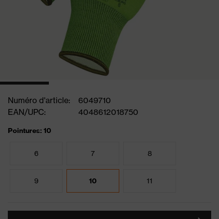
Numéro d'article:
6049710
EAN/UPC:
4048612018750
Pointures: 10
6
7
8
9
10
11