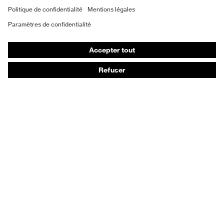
Gants de protection
Chaussures de sécurité
Vêtements de protection et de travail
Protection anti-aiguilles
Chaussures de sécurité HECKEL
Conseils produit
Protection chimique des mains - uvex glove expert
Protection oculaire : conseils d'utilisation
Protection oculaire: guide sur les teintes d'oculaires
Guide de protection auditive
Technologies
Récompenses