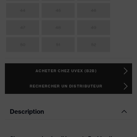
44
45
46
47
48
49
50
51
52
ACHETER CHEZ UVEX (B2B)
RECHERCHER UN DISTRIBUTEUR
Description