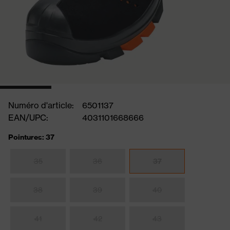
Numéro d'article:
6501137
EAN/UPC:
4031101668666
Pointures: 37
35
36
37
38
39
40
41
42
43