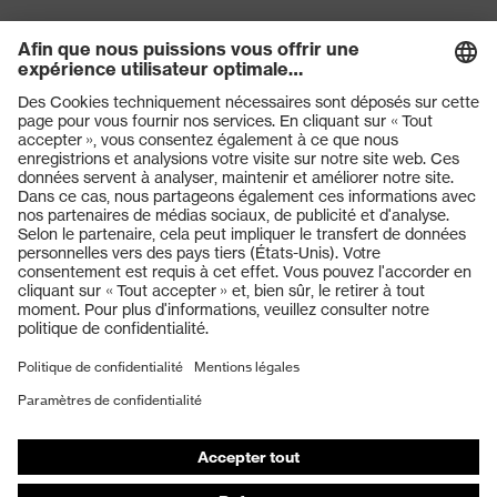
Protection
Taux d'absorption d'énergie au
contre les
niveau du talon (E), Résistance à
risques
la perforation (P)
mécaniques
Classe de
S1P
protection
Produits
Semelle
uvex 2
Casques de protection
Lunettes de protection
Technologie
uvex climazone, uvex medicare+,
uvex
Système uvex xenova®
Protection auditive
Masques de protection respiratoire
Laçage élastique avec fermeture
Fermeture
rapide
Gants de protection
Chaussures de sécurité
Embout de
Embout en composite uvex
protection
xenova®
Vêtements de protection et de travail
Protection anti-aiguilles