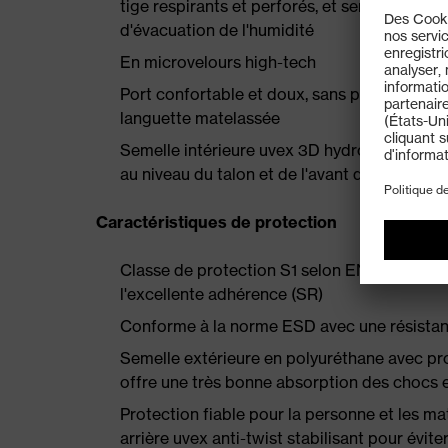
tige respirants et perforés, et semelle de 
d'évacuation de l'humidité
En microvelours high-tech
Port confortable et doux, sans points de pr
languette matelassée
Semelle intérieure uvex 3D hydroflex® foam
au niveau du talon et de l'avant du pied
Caractéristiques de protection
Classe de protection S1 selon EN ISO 203
l'excellente adhérence (SR)
Conforme à la norme ESD avec une résistan
Semelle extérieure en polyuréthane avec profi
offre une très bonne absorption des chocs 
Protection fiable pour la personne et les ma
arrière uvex anti-twist stabilisant pour éviter