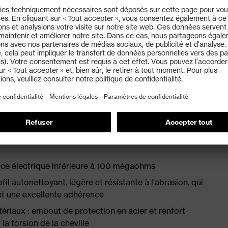
confort thermorégulatrice dotée d'un système
ession – avec haut de tige légèrement matelassé et
 antistatique pour une absorption des chocs optimale
45:2022 avec marquage complémentaire pour
ce électrique inférieure à 100 mégaohms
l autonettoyant, légère et résistante à l'abrasion, qui
et une excellente adhérence
tériaux : embout de protection en acier et renfort
 la torsion de la cheville