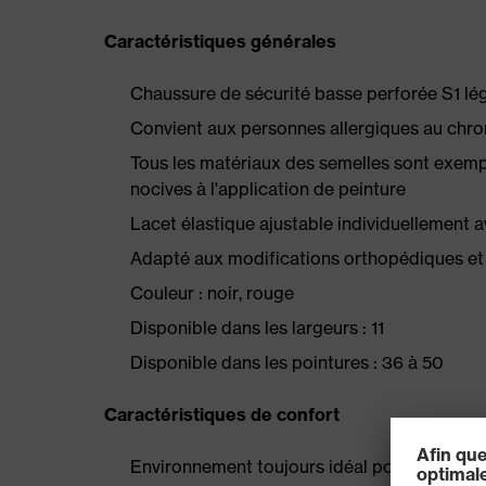
Caractéristiques générales
Chaussure de sécurité basse perforée S1 lé
Convient aux personnes allergiques au chrom
Tous les matériaux des semelles sont exempts
nocives à l'application de peinture
Lacet élastique ajustable individuellement 
Adapté aux modifications orthopédiques et
Couleur : noir, rouge
Disponible dans les largeurs : 11
Disponible dans les pointures : 36 à 50
Caractéristiques de confort
Environnement toujours idéal pour le pied g