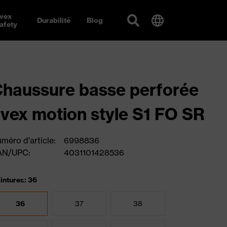
vex
Durabilité
Blog
afety
haussure basse perforée
vex motion style S1 FO SR
méro d'article:
6998836
AN/UPC:
4031101428536
intures: 36
36
37
38