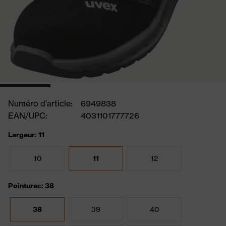
Numéro d'article:
6949838
EAN/UPC:
4031101777726
Largeur: 11
10
11
12
Pointures: 38
38
39
40