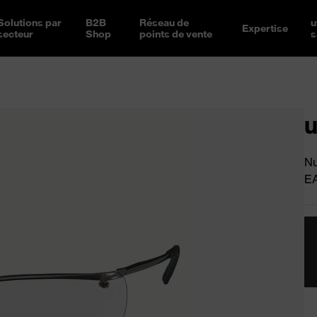
Solutions par
B2B
Réseau de
u
Expertise
secteur
Shop
points de vente
s
u
Nu
E