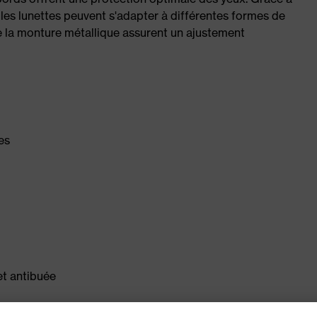
les lunettes peuvent s'adapter à différentes formes de
e la monture métallique assurent un ajustement
es
et antibuée