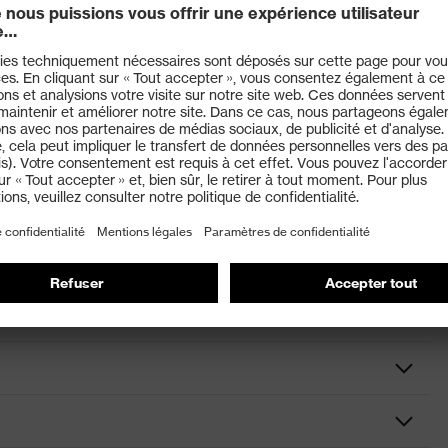
rt de port optimal sur les coquilles anti-bruit et anti-
l'œil) et EN 170 (filtres de protection contre les rayons