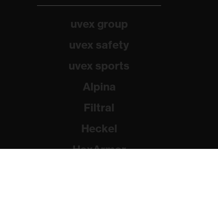
uvex group
uvex safety
uvex sports
Alpina
Filtral
Heckel
HexArmor
Rainer Winter Stiftung