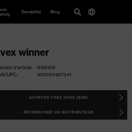
vex
Durabilité
Blog
afety
vex winner
méro d'article:
9159105
AN/UPC:
4031101407241
ACHETER CHEZ UVEX (B2B)
RECHERCHER UN DISTRIBUTEUR