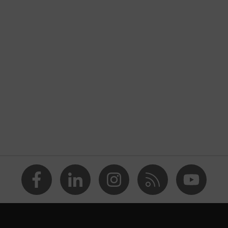
nate (PC)
al
01, EN 170:2002
e protection
à branches
n UV