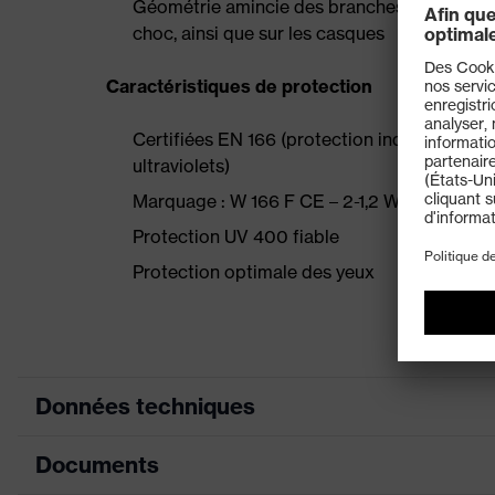
Géométrie amincie des branches pour un confo
choc, ainsi que sur les casques
Caractéristiques de protection
Certifiées EN 166 (protection individuelle de 
ultraviolets)
Marquage : W 166 F CE – 2-1,2 W 1 FKN CE
Protection UV 400 fiable
Protection optimale des yeux
Données techniques
Documents
Couleur marketing
bronze