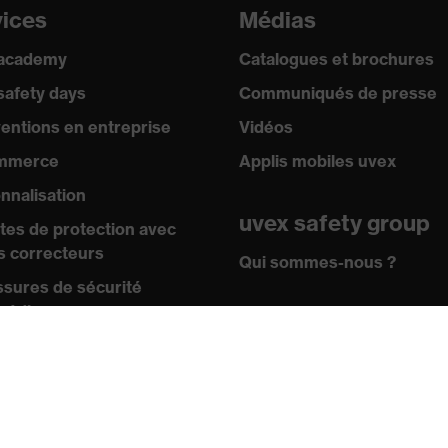
vices
Médias
 academy
Catalogues et brochures
safety days
Communiqués de presse
ventions en entreprise
Vidéos
mmerce
Applis mobiles uvex
nnalisation
uvex safety group
tes de protection avec
s correcteurs
Qui sommes-nous ?
sures de sécurité
pédiques
Contact
Mentions légales
ertise
CGV
s et directives
icats