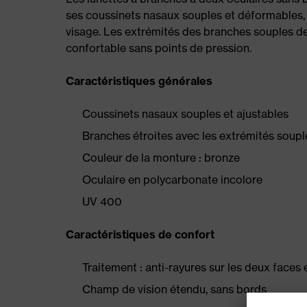
ses coussinets nasaux souples et déformables, 
visage. Les extrémités des branches souples d
confortable sans points de pression.
Caractéristiques générales
Coussinets nasaux souples et ajustables
Branches étroites avec les extrémités soupl
Couleur de la monture : bronze
Oculaire en polycarbonate incolore
UV 400
Caractéristiques de confort
Traitement : anti-rayures sur les deux faces 
Champ de vision étendu, sans bords