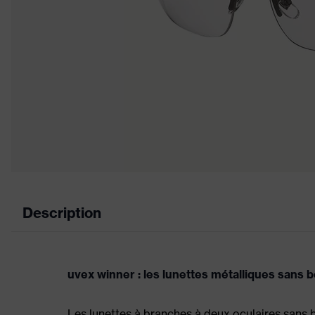
Description
uvex winner : les lunettes métalliques sans 
Les lunettes à branches à deux oculaires sans 