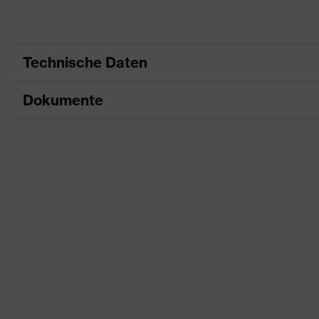
Technische Daten
Dokumente
Produktart
Gehörschutzstöpsel
Produkttyp
Stöpsel
Datenblatt
Produktfamilie
uvex xact-fit
CE Konformitätserklärung
Farbe
grün
Downloadportal für CE Konformitätserklä
Geschlecht
Unisex
SNR
26
Signalerkennung
W