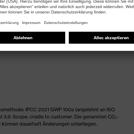
L: 20 dB
ngs ideal an und minimiert somit Leckagen für eine
ngsmethode: IPCC 2021 GWP 100a (angelehnt an ISO
 3.9. Scope: cradle to customer. Die genannten CO₂-
 können dauerhaft Änderungen unterliegen.