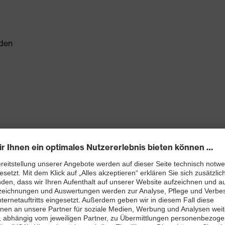
den
infaches Handling
mpfundene Form – für jederzeit bequemen Sitz
ragekomfort
forderung "Warnsignalhören, allgemein" (W)