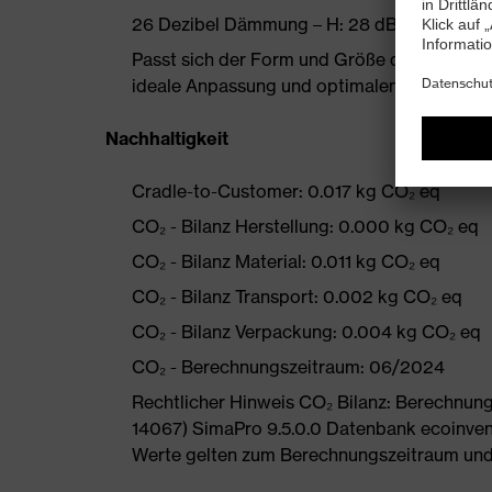
26 Dezibel Dämmung – H: 28 dB, M: 23 dB, 
Passt sich der Form und Größe des Gehörga
ideale Anpassung und optimalen Schutz
Nachhaltigkeit
Cradle-to-Customer: 0.017 kg CO₂ eq
CO₂ - Bilanz Herstellung: 0.000 kg CO₂ eq
CO₂ - Bilanz Material: 0.011 kg CO₂ eq
CO₂ - Bilanz Transport: 0.002 kg CO₂ eq
CO₂ - Bilanz Verpackung: 0.004 kg CO₂ eq
CO₂ - Berechnungszeitraum: 06/2024
Rechtlicher Hinweis CO₂ Bilanz: Berechnu
14067) SimaPro 9.5.0.0 Datenbank ecoinvent
Werte gelten zum Berechnungszeitraum und