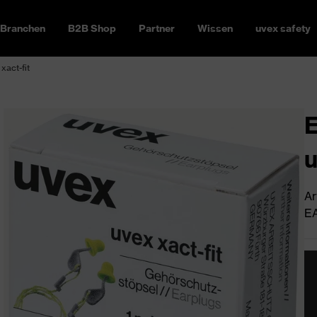
Branchen
B2B Shop
Partner
Wissen
uvex safety
xact-fit
E
u
Ar
EA