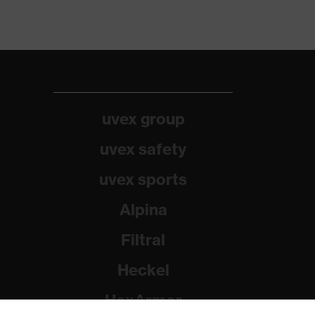
uvex group
uvex safety
uvex sports
Alpina
Filtral
Heckel
HexArmor