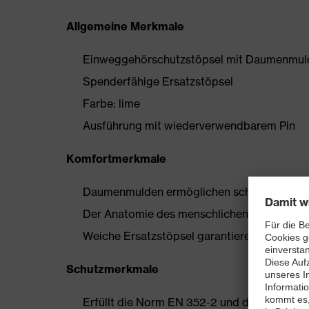
Allgemeine Merkmale
Einweggehörschutzstöpsel mit Daumenmul
Spenderfähige Ersatzstöpsel
Farbe: lime
Ausführung mit wiederverwendbarem Pin
Komfortmerkmale
Daumenmulden ermöglichen schnelles und e
Der Anatomie des menschlichen Ohrs nache
Weiche Ersatzstöpsel garantieren hohen T
Schutzmerkmale
Erfüllt die Norm EN 352-2 und die Zusatzan