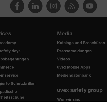
ropylen (PP)
vices
Media
 academy
Kataloge und Broschüren
safety days
Pressemeldungen
iebsbegehungen
Videos
mmerce
uvex Mobile Apps
emservice
Mediendatenbank
gierte Schutzbrillen
uvex safety group
pädische
rheitsschuhe
Wer wir sind