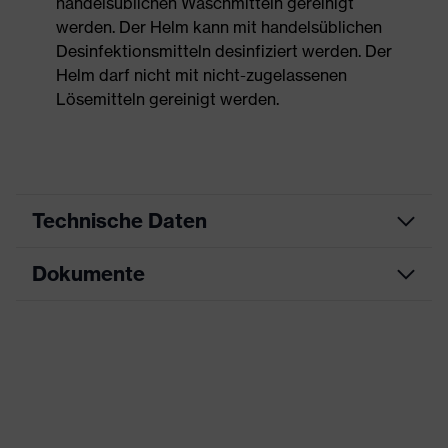
handelsüblichen Waschmitteln gereinigt
werden. Der Helm kann mit handelsüblichen
Desinfektionsmitteln desinfiziert werden. Der
Helm darf nicht mit nicht-zugelassenen
Lösemitteln gereinigt werden.
Technische Daten
Dokumente
Produktart
Schutzhelm
Produkttyp
Industrieschutzhelm
Datenblatt
Produktfamilie
uvex pheos alpine
Farbe
gelb