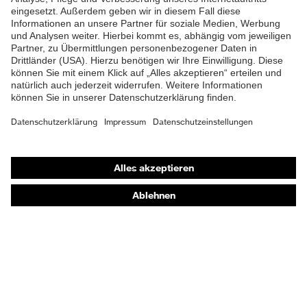
Schutzhelme
Schutzbrillen
Gehörschutz
Atemschutzmasken
Schutzhandschuhe
Sicherheitsschuhe
Schutzbekleidung und Workwear
Nadelstichschutz
Sicherheitsschuhe HECKEL
Produktberatung
Handschutz (Chemikalien) - uvex glove expert
Augenschutz: Anwendungsempfehlungen