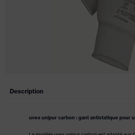
Description
uvex unipur carbon : gant antistatique pour 
Le modèle uvex unipur carbon est adapté aux tr