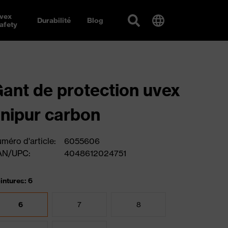
vex
Durabilité
Blog
afety
ant de protection uvex
nipur carbon
méro d'article:
6055606
AN/UPC:
4048612024751
intures: 6
6
7
8