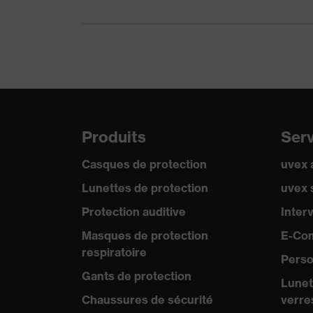
Réutilisation
Réuti
Norme
EN 1
Produits
Ser
Casques de protection
uvex
Lunettes de protection
uvex 
Protection auditive
Inter
Masques de protection
E-Co
respiratoire
Perso
Gants de protection
Lunet
Chaussures de sécurité
verre