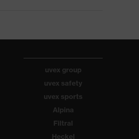
uvex group
uvex safety
uvex sports
Alpina
Filtral
Heckel