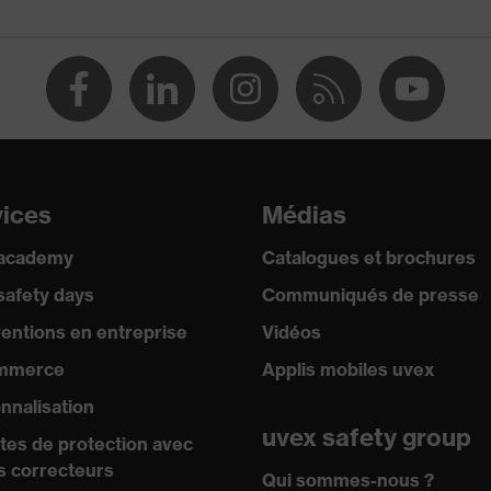
lisable (R)
6350:2014, EN 388:2016 + A1:2018, EN ISO 21420:2020
vices
Médias
 academy
Catalogues et brochures
safety days
Communiqués de presse
ventions en entreprise
Vidéos
mmerce
Applis mobiles uvex
nnalisation
uvex safety group
tes de protection avec
s correcteurs
Qui sommes-nous ?