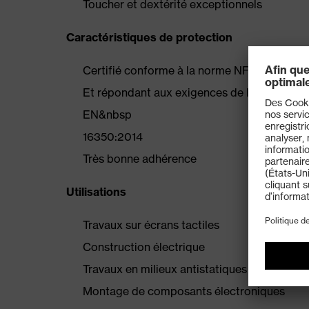
Toucher et dextérité exceptionnels
Caractéristiques de protection
Certifié conforme à la norme NF EN 388:201
Et répondant aux exigences de la norme N
EN&nbsp
16350:2014
Très bonne adhérence
Utilisations
Travaux sur écrans tactiles
Construction électrique
Travaux en milieux antistatiques
Montage de composants électroniques