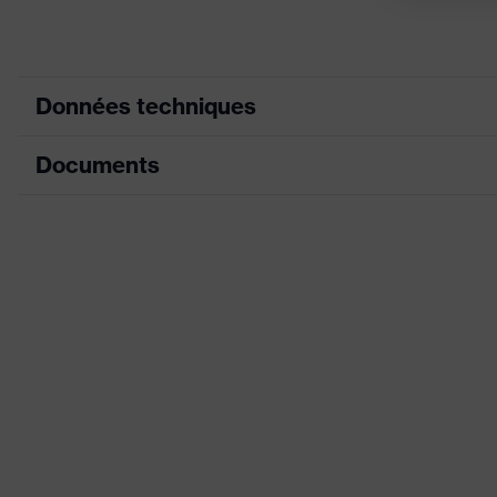
Données techniques
Documents
couleur de recherche (filtre)
gris
Modèle
avec
Fiche technique
Enduction
Car
Déclaration de conformité CE
Couche de revêtement
Bout
Portail de téléchargement des déclaratio
Désignation Famille de produits
uvex 
Convient pour l'environnement de travail
Pour
Sexe
Mixt