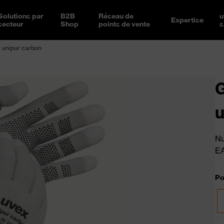
Solutions par
B2B
Réseau de
u
Expertise
secteur
Shop
points de vente
s
x unipur carbon
G
u
Nu
E
Po