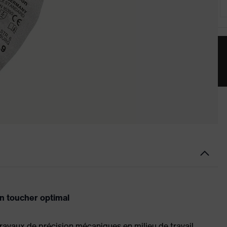
un toucher optimal
avaux de précision mécaniques en milieu de travail