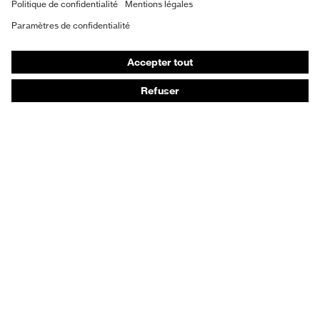
Gants de protection
Chaussures de sécurité
Vêtements de protection et de travail
Protection anti-aiguilles
Chaussures de sécurité HECKEL
Conseils produit
Protection chimique des mains - uvex glove expert
Protection oculaire : conseils d'utilisation
Protection oculaire: guide sur les teintes d'oculaires
Guide de protection auditive
Technologies
Récompenses