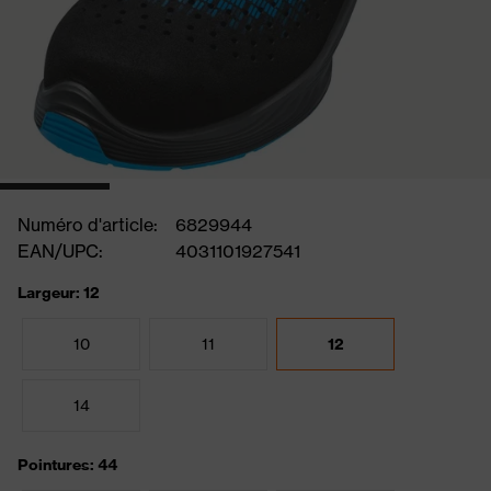
Numéro d'article:
6829944
EAN/UPC:
4031101927541
Largeur: 12
10
11
12
14
Pointures: 44