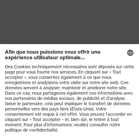
mécaniques
Classe de
S1
protection
Semelle
uvex 1 G2
uvex climazone, uvex medicare+,
Technologie
uvex i-PUREnrj, Système uvex
uvex
xenova®
Laçage élastique avec fermeture
Fermeture
rapide
Produits
Embout de
Embout en composite uvex
Casques de protection
protection
xenova®
Lunettes de protection
Protection auditive
Masques de protection respiratoire