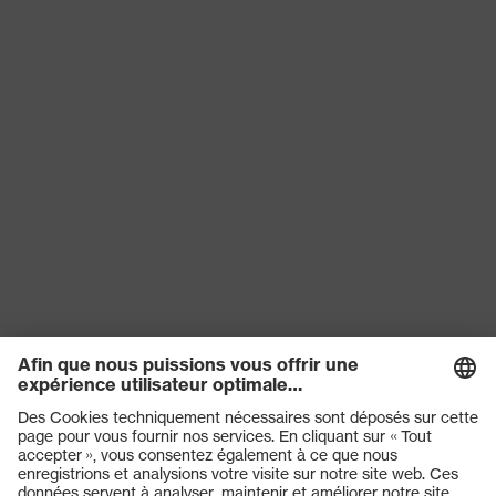
risques
(FO)
chimiques
Protection
contre les
Antistatique (A)
risques
électriques
Protection
Taux d'absorption d'énergie au
contre les
niveau du talon (E), Résistance à la
risques
perforation (P)
mécaniques
Classe de
S1P
protection
Semelle
uvex 1 G2 TPU
uvex climazone, uvex x-tended grip,
Technologie
uvex medicare+, uvex i-PUREnrj,