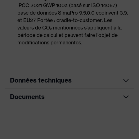
IPCC 2021 GWP 100a (basé sur ISO 14067)
base de données SimaPro 9.5.0.0 ecoinvent 3.9.
et EU27 Portée : cradle-to-customer. Les
valeurs de CO₂ mentionnées s'appliquent à la
période de calcul et peuvent faire l'objet de
modifications permanentes.
Données techniques
Documents
couleur de
recherche
noir, rouge
(filtre)
Tableau de mensuration
Informations
Fiche technique
pour les
Convient aux personnes allergiques
personnes
au chrome