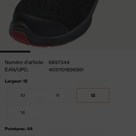
Numéro d'article:
6837344
EAN/UPC:
4031101836591
Largeur: 12
10
11
12
14
Pointures: 44