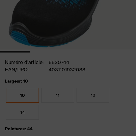
Numéro d'article:
6830744
EAN/UPC:
4031101932088
Largeur: 10
10
11
12
14
Pointures: 44