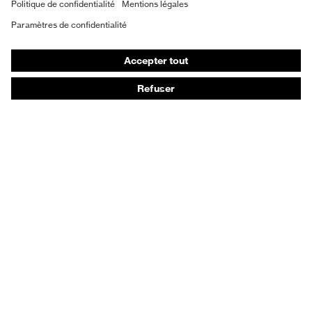
Gants de protection
Chaussures de sécurité
Vêtements de protection et de travail
Protection anti-aiguilles
Chaussures de sécurité HECKEL
Conseils produit
Protection chimique des mains - uvex glove expert
Protection oculaire : conseils d'utilisation
Protection oculaire: guide sur les teintes d'oculaires
Guide de protection auditive
Technologies
Récompenses