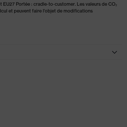
et EU27 Portée : cradle-to-customer. Les valeurs de CO₂
cul et peuvent faire l'objet de modifications
es (intérieures/extérieures), certaines avec rabat, fermeture
, Capuche