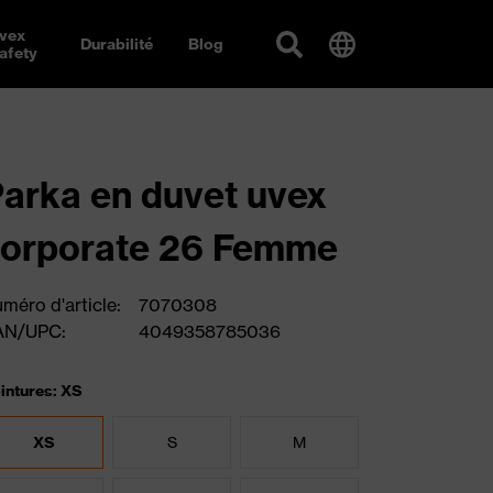
vex
Durabilité
Blog
afety
arka en duvet uvex
corporate 26 Femme
méro d'article:
7070308
AN/UPC:
4049358785036
intures: XS
XS
S
M