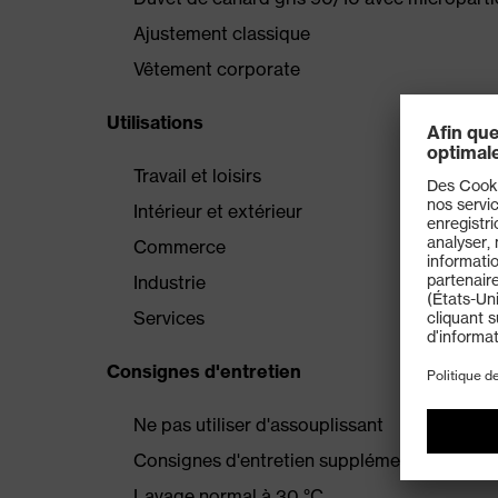
Ajustement classique
Vêtement corporate
Utilisations
Travail et loisirs
Intérieur et extérieur
Commerce
Industrie
Services
Consignes d'entretien
Ne pas utiliser d'assouplissant
Consignes d'entretien supplémentaires dans
Lavage normal à 30 °C