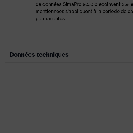
de données SimaPro 9.5.0.0 ecoinvent 3.9. 
mentionnées s'appliquent à la période de cal
permanentes.
Données techniques
Couleur marketing
graphite
couleur de recherche (filtre)
noir
Nombreuses poch
Équipement
frontale visible
Convient pour
sec
l'environnement de travail