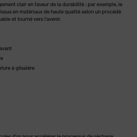
ment clair en faveur de la durabilité : par exemple, le
 tissus en matériaux de haute qualité selon un procédé
le et tourné vers l'avenir.
'avant
re
ture à glissière
cules d'or pour accélérer le processus de séchage