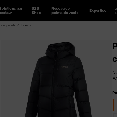
Solutions par
B2B
Réseau de
u
Expertise
secteur
Shop
points de vente
s
x corporate 26 Femme
P
Nu
E
Po