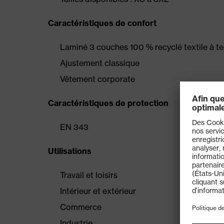
Caractéristiques de confort
Laminé 3 couches 100 % recyclé textile à te
Ajustement classique
Vêtement corporate
Caractéristiques de protection
EN 343
Utilisations
Travail et loisirs
Intérieur et extérieur
Commerce
Industrie