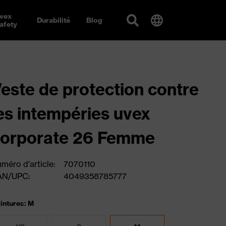
vex
Durabilité
Blog
afety
este de protection contre
es intempéries uvex
corporate 26 Femme
méro d'article:
7070110
AN/UPC:
4049358785777
intures: M