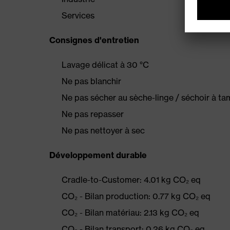
Services
Consignes d'entretien
Lavage délicat à 30 °C
Ne pas blanchir
Ne pas sécher au sèche-linge / séchoir à t
Ne pas repasser
Ne pas nettoyer à sec
Développement durable
Cradle-to-Customer: 4.01 kg CO₂ eq
CO₂ - Bilan production: 0.77 kg CO₂ eq
CO₂ - Bilan matériau: 2.13 kg CO₂ eq
CO₂ - Bilan transport: 0.26 kg CO₂ eq