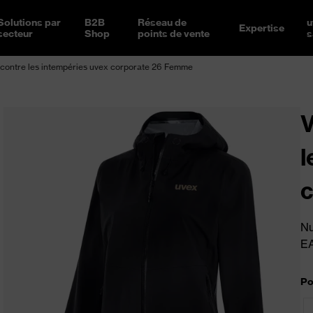
Solutions par
B2B
Réseau de
u
Expertise
secteur
Shop
points de vente
s
 contre les intempéries uvex corporate 26 Femme
V
l
Nu
E
Po