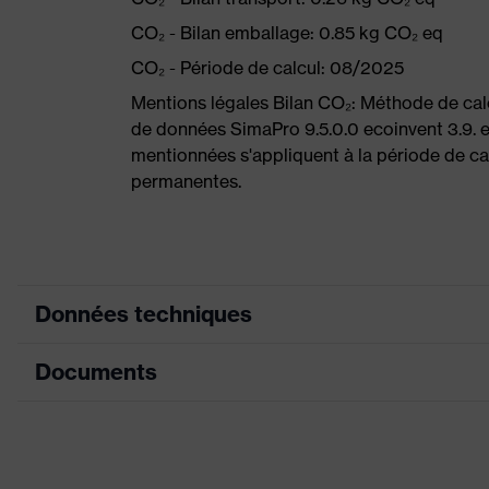
CO₂ - Bilan emballage: 0.85 kg CO₂ eq
CO₂ - Période de calcul: 08/2025
Mentions légales Bilan CO₂: Méthode de ca
de données SimaPro 9.5.0.0 ecoinvent 3.9. 
mentionnées s'appliquent à la période de cal
permanentes.
Données techniques
Documents
Couleur marketing
graphite
couleur de recherche
noir
(filtre)
Déclaration de conformité CE