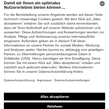
Produkte
Schutzhelme
Schutzbrillen
Gehörschutz
Atemschutzmasken
Schutzhandschuhe
Sicherheitsschuhe
Schutzbekleidung und Workwear
Nadelstichschutz