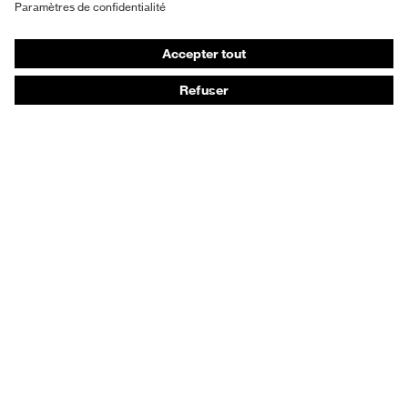
Chaussures de sécurité
Vêtements de protection et de travail
Protection anti-aiguilles
Chaussures de sécurité HECKEL
Conseils produit
Protection chimique des mains - uvex glove expert
Protection oculaire : conseils d'utilisation
Protection oculaire: guide sur les teintes d'oculaires
Guide de protection auditive
Technologies
Récompenses
Outils de service digitaux