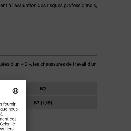
t à l’évaluation des risques professionnels,
es d'un « S », les chaussures de travail d'un
S2
S7 (L/S)