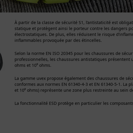
À partir de la classe de sécurité S1, l’antistaticité est obliga
statique et protègent ainsi le porteur contre les dangers p
électrostatiques. De plus, elles réduisent le risque d’inf
inflammables provoquée par des étincelles.
Selon la norme EN ISO 20345 pour les chaussures de sécur
professionnelles, les chaussures antistatiques présentent 
ohms et 10⁹ ohms.
La gamme uvex propose
également des chaussures de sécur
conformes aux normes EN 61340
‑
4
‑
3 et EN 61340
‑
5
‑
1. La p
et 10⁸ ohms) repr
ésente une zone plus restreinte au sein de 
La fonctionnalité ESD protège en particulier les composants