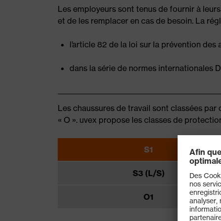
Les employeurs sont tenus de fournir à leur
et de les remplacer en cas de besoin. La rég
l’article 82 de la loi sur la prévention de
dans la série de normes internationale
Les chaussures de travail sont classées par 
« O ». uvex propose les classes de protection
S1
S3 (L/S)
O1