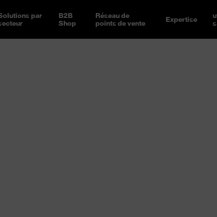
Solutions par
B2B
Réseau de
u
Expertise
secteur
Shop
points de vente
s
 sécurité