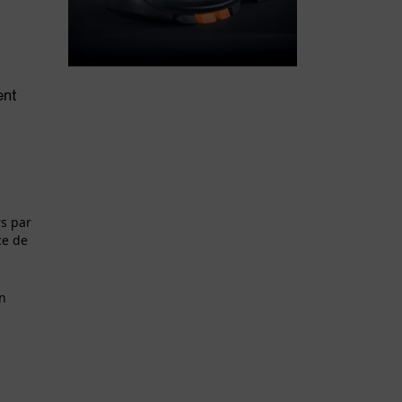
ent
rs par
ce de
en