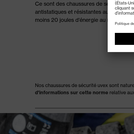
Ce sont des chaussures de sécurité à t
antistatiques et résistantes aux hydroca
moins 20 joules d'énergie au niveau du t
Nos chaussures de sécurité uvex sont natur
d'informations sur cette norme
relative au