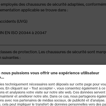
s employés des chaussures de sécurité adaptées, conformémen
lementation applicable se trouve dans :
s accidents (UVG)
s DIN EN ISO 20344 à 20347
classes de protection. Les chaussures de sécurité sont marqué
 suivantes :
S1 P/PL/PS
S4 & S5