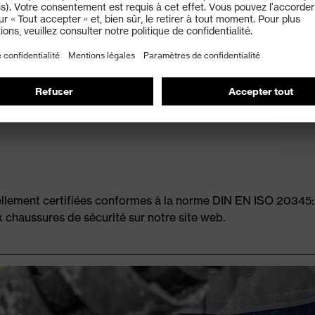
alon fermé, dotées de semelles
rbures (en option). Elles absorbent au
alon pour un meilleur amorti.
ellement certifiées conformes à la norme DIN EN ISO 2034
x chaussures de sécurité sur notre site web.