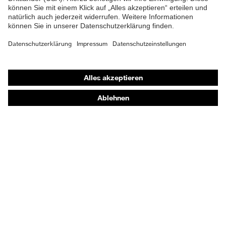
Gehörschutz
Atemschutzmasken
Schutzhandschuhe
Sicherheitsschuhe
Schutzbekleidung und Workwear
Nadelstichschutz
Sicherheitsschuhe HECKEL
Produktberatung
Handschutz (Chemikalien) - uvex glove expert
Augenschutz: Anwendungsempfehlungen
Augenschutz: Scheibentönungsberater
Gehörschutz-Berater