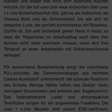
wandelt und weder hier noch dort Abstriche machen
möchte, für die hat uvex drei neue Antworten: Den uvex
1 x-cite Sicherheitsschuh S3L gibt es als Halbschuh, als
Chelsea Boot und als Schnürstiefel. Sie alle eint ihr
eleganter Look, der perfekt kombinierbar mit Business-
Outfits ist. Stil und Sicherheit gehen Hand in Hand, so
dass die Trägerinnen im Arbeitsalltag auch dann ihre
Schuhe nicht mehr wechseln müssen, wenn sich ihre
Tätigkeit an einen Arbeitsplatz mit Gefahrenpotenzial
verlagert.
Für ausreichend Bodenhaftung sorgt die rutschfeste
PU-Laufsohle, die Zehenschutzkappe aus leichtem
Carbon-Kunststoff unterstreicht die schmale Passform
des Schuhs. Wenige Nähte halten das Design clean,
verringern Druckstellen und erhöhen den Tragekomfort.
Das hydrophobierte Leder und atmungsaktive
Textilfutter sorgen für ein angenehmes Fussklima. Die
uvex 1 x-cite Modelle sind zudem ESD-zertifiziert,