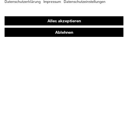
Schutzhandschuhe
Sicherheitsschuhe
Schutzbekleidung und Workwear
Nadelstichschutz
Sicherheitsschuhe HECKEL
Produktberatung
Handschutz (Chemikalien) - uvex glove expert
Augenschutz: Anwendungsempfehlungen
Augenschutz: Scheibentönungsberater
Gehörschutz-Berater
Technologien
Auszeichnungen
Digitale Servicetools