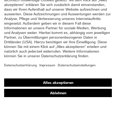
Produkte
Schutzhelme
Schutzbrillen
Gehörschutz
Atemschutzmasken
Schutzhandschuhe
Sicherheitsschuhe
Schutzbekleidung und Workwear
Nadelstichschutz
Sicherheitsschuhe HECKEL
Produktberatung