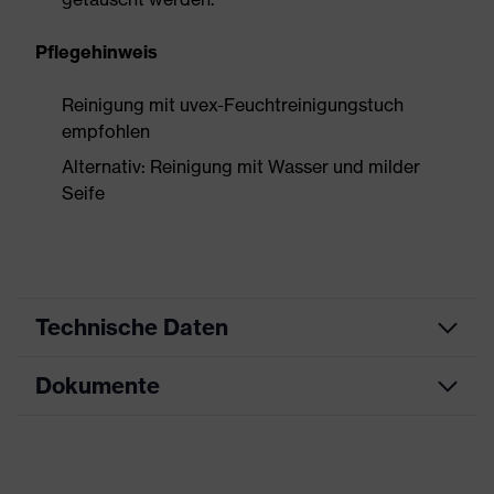
Pflegehinweis
Reinigung mit uvex-Feuchtreinigungstuch
empfohlen
Alternativ: Reinigung mit Wasser und milder
Seife
Technische Daten
Dokumente
Produktart
Kapselgehörschutz
Produkttyp
Kapseln
Datenblatt
Produktfamilie
uvex K-Series