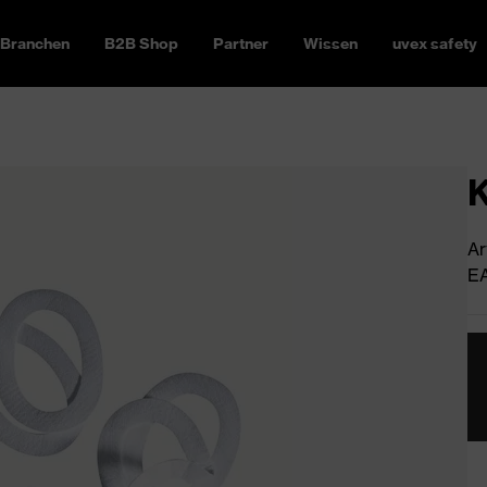
Branchen
B2B Shop
Partner
Wissen
uvex safety
K
Ar
EA