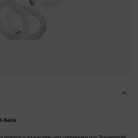
K-Serie
nz einfach austauschen und verbessern das Tragegefühl