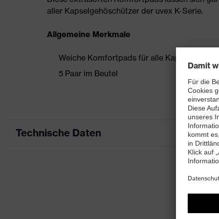
aller Kapselgehöschützer der uvex K-Serie.
Allgemeine Merkmale
Weiche Komfortpads für alle Kapselgehörsc
5 Paar im Beutel
Technische Daten
Produktart
Produkttyp
Produktfamilie