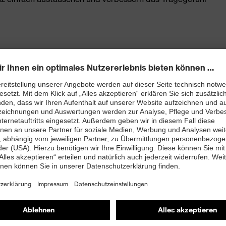
hützer der uvex K-Serie
Zubehör
Hygiene-Set
Accessories Earmuffs