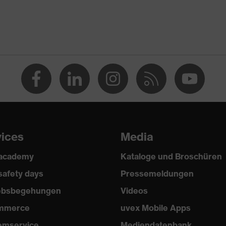
vices
Media
 academy
Kataloge und Broschüren
safety days
Pressemeldungen
iebsbegehungen
Videos
mmerce
uvex Mobile Apps
emservice
Mediendatenbank