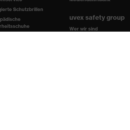
gierte Schutzbrillen
uvex safety group
pädische
rheitsschuhe
Wer wir sind
sen
Kontakt
n und Richtlinien
Impressum
ikate
AGB
 Shop
Datenschutz
tner
Newsletter
Anmelden
Daten ändern
Abmelden