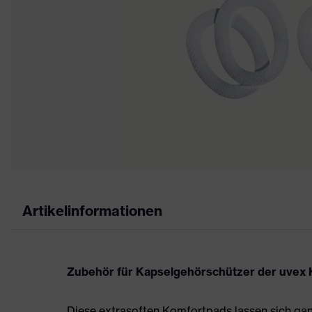
Artikelinformationen
Zubehör für Kapselgehörschützer der uvex 
Diese extrasoften Komfortpads lassen sich ga