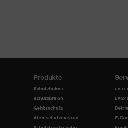
Produkte
Ser
Schutzhelme
uvex
Schutzbrillen
uvex 
Gehörschutz
Betr
Atemschutzmasken
E-Co
Schutzhandschuhe
Embl