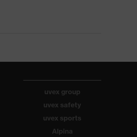
uvex group
uvex safety
uvex sports
Alpina