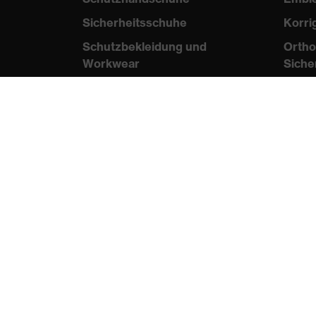
Sicherheitsschuhe
Korri
Schutzbekleidung und
Ortho
Workwear
Siche
Nadelstichschutz
Wis
Sicherheitsschuhe HECKEL
Norme
Produktberatung
Zertif
Handschutz (Chemikalien) -
uvex glove expert
B2B
Augenschutz:
Par
Anwendungsempfehlungen
Augenschutz:
Scheibentönungsberater
Gehörschutz-Berater