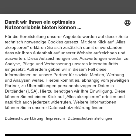
Produkte
Schutzhelme
Schutzbrillen
Gehörschutz
Atemschutzmasken
Schutzhandschuhe
Sicherheitsschuhe