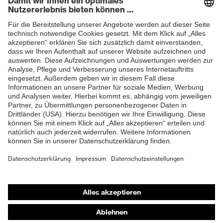
Produkte
Schutzhelme
Schutzbrillen
Gehörschutz
Atemschutzmasken
Schutzhandschuhe
Sicherheitsschuhe
Schutzbekleidung und Workwear
Nadelstichschutz