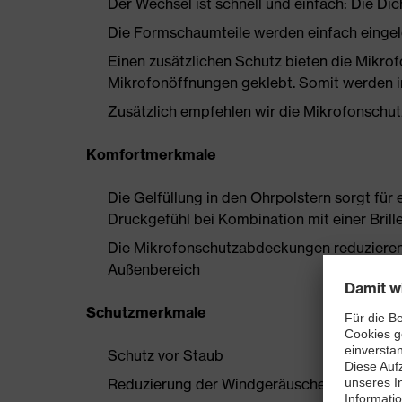
Der Wechsel ist schnell und einfach: Die Dic
Die Formschaumteile werden einfach eingel
Einen zusätzlichen Schutz bieten die Mikr
Mikrofonöffnungen geklebt. Somit werden 
Zusätzlich empfehlen wir die Mikrofonschu
Komfortmerkmale
Die Gelfüllung in den Ohrpolstern sorgt fü
Druckgefühl bei Kombination mit einer Brill
Die Mikrofonschutzabdeckungen reduziere
Außenbereich
Schutzmerkmale
Schutz vor Staub
Reduzierung der Windgeräusche