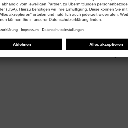
ör
ne-Set
sories Earmuffs
rz
x