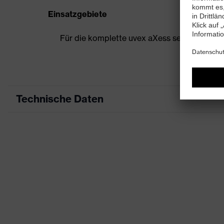
Einsatzgebiete
Für die komplette uvex aXess serie
Technische Daten
Produktart
Zubeh
Produkttyp
Hygie
Produktfamilie
Acces
Farbe
schwa
Geschlecht
Unise