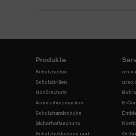
Produkte
Ser
Schutzhelme
uvex
Schutzbrillen
uvex 
Gehörschutz
Betr
Atemschutzmasken
E-Co
Schutzhandschuhe
Embl
Sicherheitsschuhe
Korri
Schutzbekleidung und
Ortho