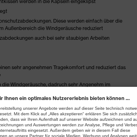
htkissen werden in die Kapseln eingeklipst
egt
ofonschutzabdeckungen. Diese werden einfach über die
im Außenbereich die Windgeräusche reduziert
tzabdeckungen auch bei sehr staubigen Arbeiten
r einen sehr angenehmen Tragekomfort und reduziert das
e
n die Windgeräusche, dadruch sehr Angenehm im