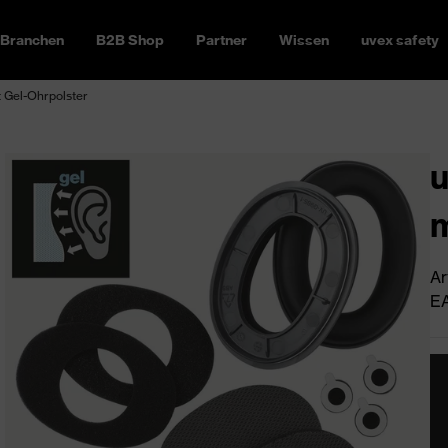
Branchen
B2B Shop
Partner
Wissen
uvex safety
t Gel-Ohrpolster
u
m
Ar
EA