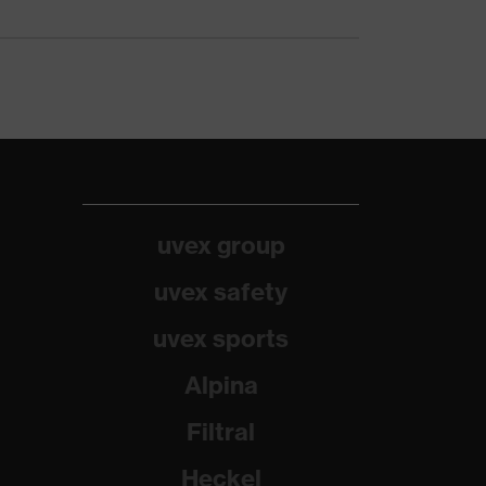
uvex group
uvex safety
uvex sports
Alpina
Filtral
Heckel