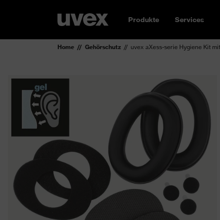
Produkte
Services
Home
Gehörschutz
uvex aXess-serie Hygiene Kit mi