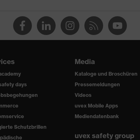
vices
Media
 academy
Kataloge und Broschüren
safety days
Pressemeldungen
iebsbegehungen
Videos
mmerce
uvex Mobile Apps
emservice
Mediendatenbank
gierte Schutzbrillen
uvex safety group
pädische