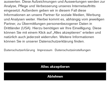
Produkte
Schutzhelme
Schutzbrillen
Gehörschutz
Atemschutzmasken
Schutzhandschuhe
Sicherheitsschuhe
Schutzbekleidung und Workwear
Nadelstichschutz
Sicherheitsschuhe HECKEL
Produktberatung
Handschutz (Chemikalien) - uvex glove expert