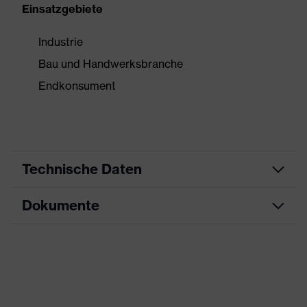
Einsatzgebiete
Industrie
Bau und Handwerksbranche
Endkonsument
Technische Daten
Dokumente
Produktart
Kapselgehörschutz
Produkttyp
Kapseln
Datenblatt
Produktfamilie
uvex K-Series10
CE Konformitätserklärung
Farbe
gelb, schwarz