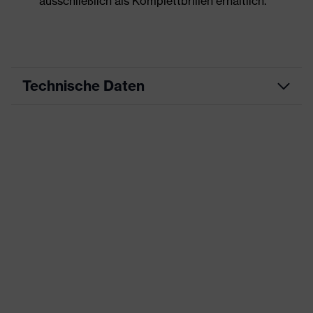
ausschließlich als Komplettbrillen erhältlich.
Technische Daten
Produktart
Bildschirmbrille
Produkttyp
Fassung ohne Scheiben
Produktfamilie
uvex BSB
Farbe
braun
Geschlecht
Unisex
UV-Schutz
-