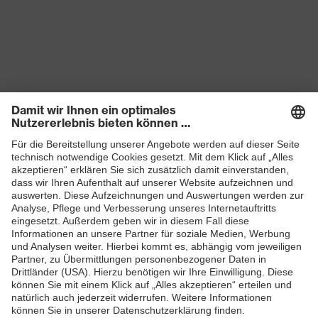
Produkte
Schutzhelme
Schutzbrillen
Gehörschutz
Atemschutzmasken