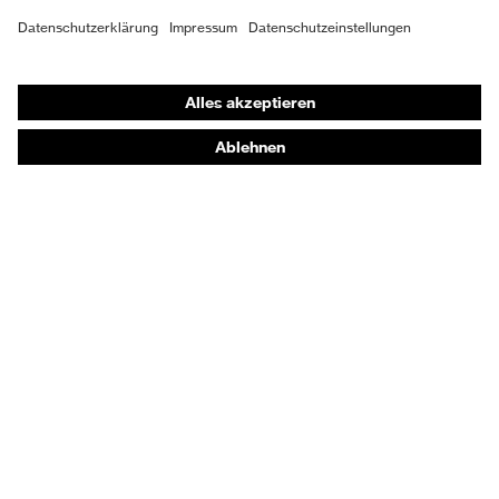
Schutzhandschuhe
Sicherheitsschuhe
Schutzbekleidung und Workwear
Nadelstichschutz
Sicherheitsschuhe HECKEL
Produktberatung
Handschutz (Chemikalien) - uvex glove expert
Augenschutz: Anwendungsempfehlungen
Augenschutz: Scheibentönungsberater
Gehörschutz-Berater
Technologien
Auszeichnungen