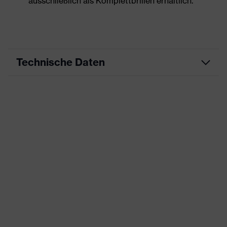
ausschließlich als Komplettbrillen erhältlich.
Technische Daten
Produktart
Bildschirmbrille
Produkttyp
Fassung ohne Scheiben
Produktfamilie
uvex BSB
Farbe
grau, grün
Geschlecht
Unisex
UV-Schutz
-