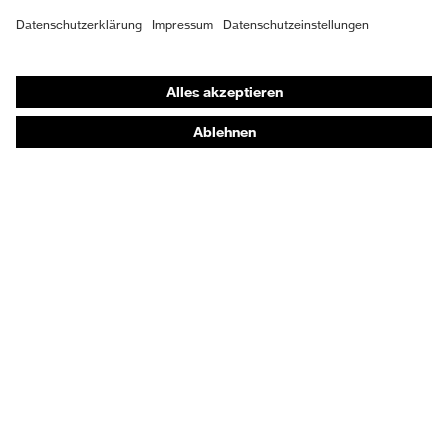
Schutzhandschuhe
Sicherheitsschuhe
Schutzbekleidung und Workwear
Nadelstichschutz
Sicherheitsschuhe HECKEL
Produktberatung
Handschutz (Chemikalien) - uvex glove expert
Augenschutz: Anwendungsempfehlungen
Augenschutz: Scheibentönungsberater
Gehörschutz-Berater
Technologien
Auszeichnungen