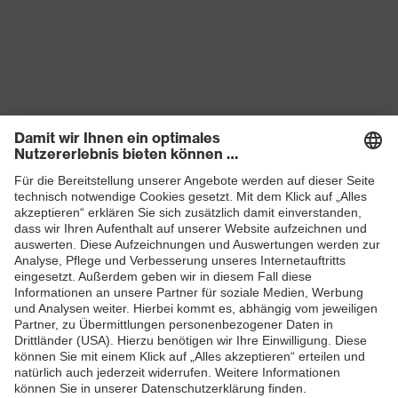
Produkte
Schutzhelme
Schutzbrillen
Gehörschutz
Atemschutzmasken