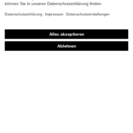
Atemschutzmasken
Schutzhandschuhe
Sicherheitsschuhe
Schutzbekleidung und Workwear
Nadelstichschutz
Sicherheitsschuhe HECKEL
Produktberatung
Handschutz (Chemikalien) - uvex glove expert
Augenschutz: Anwendungsempfehlungen
Augenschutz: Scheibentönungsberater
Gehörschutz-Berater
Technologien