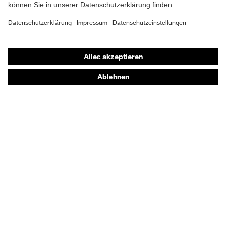
Atemschutzmasken
Schutzhandschuhe
Sicherheitsschuhe
Schutzbekleidung und Workwear
Nadelstichschutz
Sicherheitsschuhe HECKEL
Produktberatung
Handschutz (Chemikalien) - uvex glove expert
Augenschutz: Anwendungsempfehlungen
Augenschutz: Scheibentönungsberater
Gehörschutz-Berater
Technologien