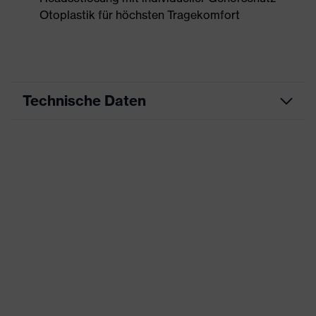
Otoplastik für höchsten Tragekomfort
Technische Daten
Produktart
Zubehör
Accessories uvex
Produktfamilie
Otoplastic
Farbe
schwarz
Geschlecht
Unisex
Detektierbarkeit
Nein
Eigenschaften
keine speziellen