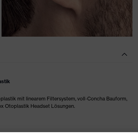
astik
plastik mit linearem Filtersystem, voll-Concha Bauform,
vex Otoplastik Headset Lösungen.
 Ohrabformung