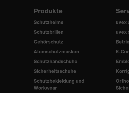
Produkte
Ser
Schutzhelme
uvex
Schutzbrillen
uvex 
Gehörschutz
Betr
Atemschutzmasken
E-Co
Schutzhandschuhe
Embl
Sicherheitsschuhe
Korri
Schutzbekleidung und
Ortho
Workwear
Siche
Nadelstichschutz
Wis
Sicherheitsschuhe HECKEL
Norme
Produktberatung
Zertif