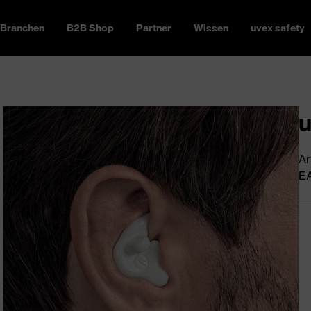
Branchen
B2B Shop
Partner
Wissen
uvex safety
u
Ar
EA