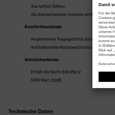
Aus soften Silikon
Als dektektierbare Variante erhältlich
Komfortmerkmale
Angenehmes Tragegefühl & Sprachverstehen 
Antibakterielle Nanobeschichtung
Schutzmerkmale
Erfüllt die Norm EN 352-2
SNR Wert 22dB
Technische Daten