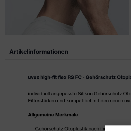
Artikelinformationen
uvex high-fit flex RS FC - Gehörschutz Otopl
individuell angepasste Silikon Gehörschutz Oto
Filterstärken und kompatibel mit den neuen u
Allgemeine Merkmale
Gehörschutz Otoplastik nach individueller