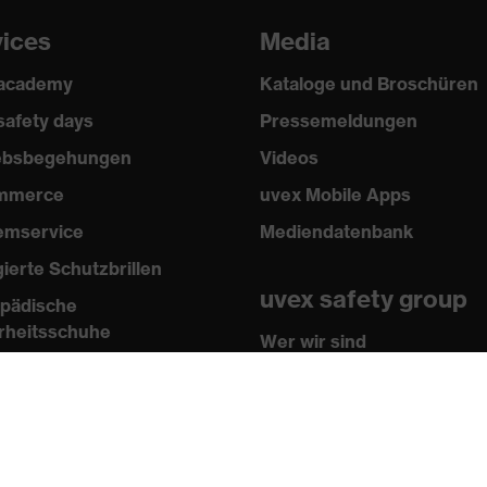
vices
Media
 academy
Kataloge und Broschüren
safety days
Pressemeldungen
iebsbegehungen
Videos
mmerce
uvex Mobile Apps
emservice
Mediendatenbank
gierte Schutzbrillen
uvex safety group
pädische
rheitsschuhe
Wer wir sind
sen
Kontakt
n und Richtlinien
Impressum
ikate