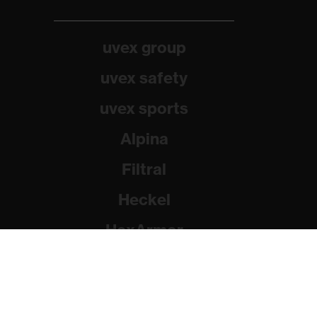
uvex group
uvex safety
uvex sports
Alpina
Filtral
Heckel
HexArmor
Rainer Winter Stiftung