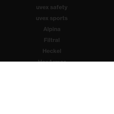
uvex safety
uvex sports
Alpina
Filtral
Heckel
HexArmor
Rainer Winter Stiftung