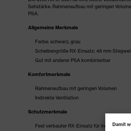
Sehstärke. Rahmenaufbau mit geringen Volume
PSA.
Allgemeine Merkmale
Farbe: schwarz, grau
Scheibengröße RX-Einsatz: 48 mm Stegwei
Gut mit anderer PSA kombinierbar
Komfortmerkmale
Rahmenaufbau mit geringen Volumen
Indirekte Ventilation
Schutzmerkmale
Fest verbauter RX-Einsatz für individuelle S