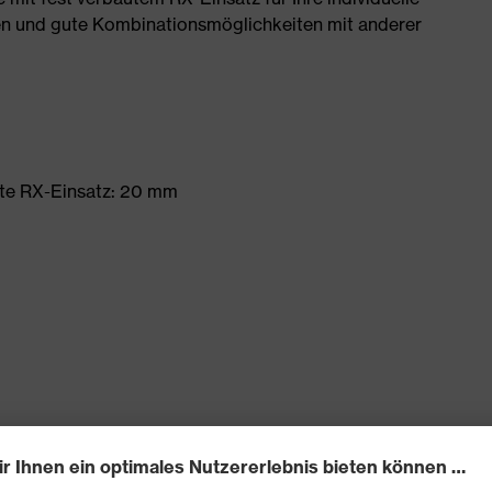
n und gute Kombinationsmöglichkeiten mit anderer
te RX-Einsatz: 20 mm
ehstärke, für optimale Sicht