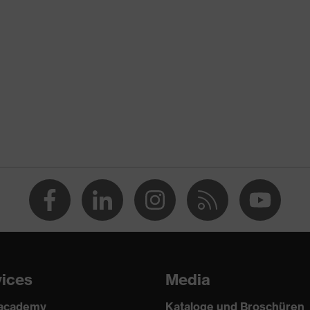
cht
etik
stoff
arbonat (PC)
stoff, Synthetik
66:2001
m
m
os
vices
Media
m/20 mm
 academy
Kataloge und Broschüren