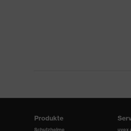
Fassungstyp
Vollsi
Material Kopfband
Synth
Material Rahmen
Kunst
Material Scheibe
Polyc
Material Tragkörper
Kunst
Norm
EN 1
Scheibengröße
48 m
Stegweite
20 m
Farbe Scheibe
farbl
Produkte
Ser
Fassungsgröße
48 m
Schutzhelme
uvex