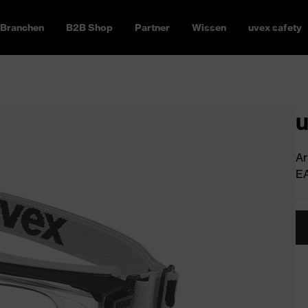
Branchen
B2B Shop
Partner
Wissen
uvex safety
u
Ar
EA