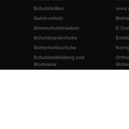
Schutzbrillen
uvex 
Gehörschutz
Betr
Atemschutzmasken
E-Co
Schutzhandschuhe
Embl
Sicherheitsschuhe
Korri
Schutzbekleidung und
Ortho
Workwear
Siche
Nadelstichschutz
Wis
Sicherheitsschuhe HECKEL
Norme
Produktberatung
Zertif
Handschutz (Chemikalien) -
uvex glove expert
B2B