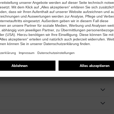
fen) und 4 (Grobstaub)
robstaub
rtifiziert und schützen Brillenträger an Arbeitsplätzen
ausschließlich als Komplettbrillen erhältlich.
ktionsschutzbrille
chtbrille