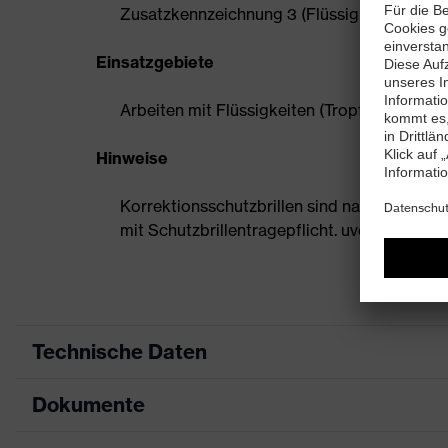
Zusatzkennzeichnung 3 (Flüssigkeiten, Trop
Einsatzgebiete
Arbeiten mit Flüssigkeiten (Tropfen) und G
Hinweise
Korrektionsschutzbrillen sind nach EN 166 ze
mit Schutzbrillentragepflicht. uvex KSB sind 
Technische Daten
Dokumente
Produktart
Korre
Produkttyp
Vollsi