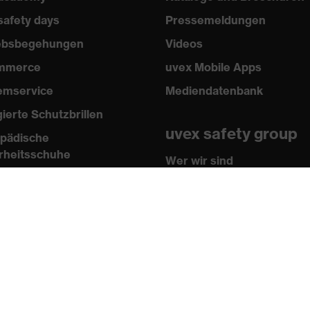
safety days
Pressemeldungen
iebsbegehungen
Videos
mmerce
uvex Mobile Apps
emservice
Mediendatenbank
gierte Schutzbrillen
uvex safety group
pädische
rheitsschuhe
Wer wir sind
sen
Kontakt
n und Richtlinien
Impressum
ikate
AGB
 Shop
Datenschutz