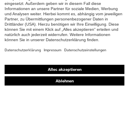
Schutzhelme
Schutzbrillen
Gehörschutz
Atemschutzmasken
Schutzhandschuhe
Sicherheitsschuhe
Schutzbekleidung und Workwear
Nadelstichschutz
Sicherheitsschuhe HECKEL
Produktberatung
Handschutz (Chemikalien) - uvex glove expert
Augenschutz: Anwendungsempfehlungen