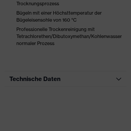
Trocknungsprozess
Bügeln mit einer Höchsttemperatur der
Bügeleisensohle von 160 °C
Professionelle Trockenreinigung mit
Tetrachlorethen/Dibutoxymethan/Kohlenwasserstof
normaler Prozess
Technische Daten
Produktart
Arbeitskleidung
Produkttyp
Hose
Produktart
-
Untertypen