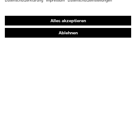
Sicherheitsschuhe
Schutzbekleidung und Workwear
Nadelstichschutz
Sicherheitsschuhe HECKEL
Produktberatung
Handschutz (Chemikalien) - uvex glove expert
Augenschutz: Anwendungsempfehlungen
Augenschutz: Scheibentönungsberater
Gehörschutz-Berater
Technologien
Auszeichnungen
Digitale Servicetools