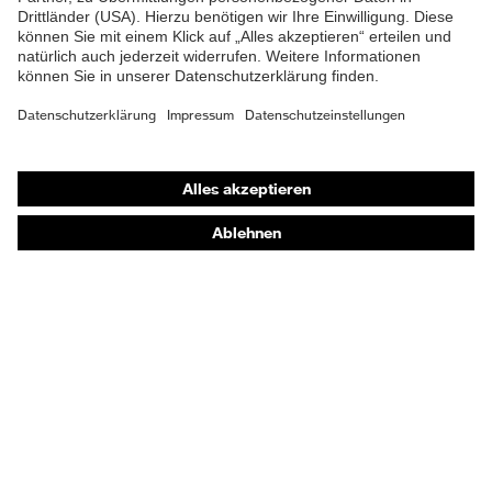
Gehörschutz
Atemschutzmasken
Schutzhandschuhe
Sicherheitsschuhe
Schutzbekleidung und Workwear
Nadelstichschutz
Sicherheitsschuhe HECKEL
Produktberatung
Handschutz (Chemikalien) - uvex glove expert
Augenschutz: Anwendungsempfehlungen
Augenschutz: Scheibentönungsberater
Gehörschutz-Berater