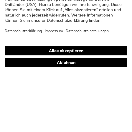
Gehörschutz
Atemschutzmasken
Schutzhandschuhe
Sicherheitsschuhe
Schutzbekleidung und Workwear
Nadelstichschutz
Sicherheitsschuhe HECKEL
Produktberatung
Handschutz (Chemikalien) - uvex glove expert
Augenschutz: Anwendungsempfehlungen
Augenschutz: Scheibentönungsberater
Gehörschutz-Berater