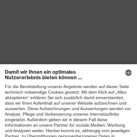
Latzhose
Untertypen
Druckknopfverschluss,
Verschluss
Reißverschluss
Produkte
Schutzhelme
Schutzbrillen