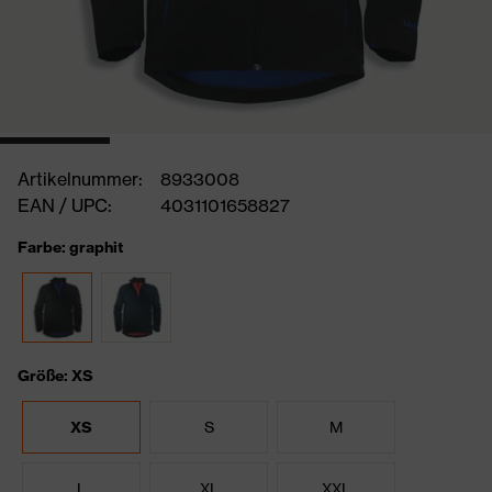
Artikelnummer:
8933008
EAN / UPC:
4031101658827
Farbe: graphit
Größe: XS
XS
S
M
L
XL
XXL