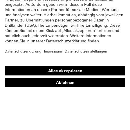
Schutzhelme
Schutzbrillen
Gehörschutz
Atemschutzmasken
Schutzhandschuhe
Sicherheitsschuhe
Schutzbekleidung und Workwear
Nadelstichschutz
Sicherheitsschuhe HECKEL
Produktberatung
Handschutz (Chemikalien) - uvex glove expert
Augenschutz: Anwendungsempfehlungen