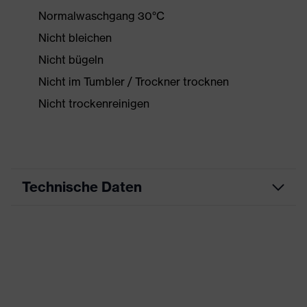
Normalwaschgang 30°C
Nicht bleichen
Nicht bügeln
Nicht im Tumbler / Trockner trocknen
Nicht trockenreinigen
Technische Daten
Produktart
Arbeitskleidung
Produkttyp
Jacke
Produktart Untertypen
-