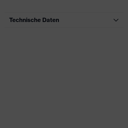
Technische Daten
Produktart
Arbeitskleidung
Produkttyp
Jacke
Produktart Untertypen
-
Produktfamilie
uvex suXXeed essentials
Farbe
blau
Geschlecht
Damen
Ausstattung
Flexbund
Eignung für