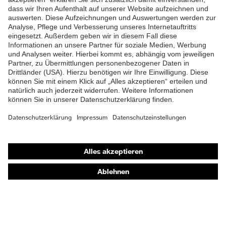
Produkte
Schutzhelme
Schutzbrillen
Gehörschutz
Atemschutzmasken
Schutzhandschuhe
Sicherheitsschuhe
Schutzbekleidung und Workwear
Nadelstichschutz
Sicherheitsschuhe HECKEL
Produktberatung