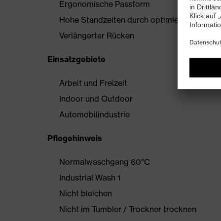
Ergonomische Passform
Hohe Standzeiten durch optimierten Materia
Verlängerter Rücken
Einsatzgebiete
Arbeit und Freizeit
Indoor und Outdoor
Automobilindustrie
Pflegehinweis
Normalwaschgang 60°C
Industrial Wash 1
Nicht bleichen
Nicht im Tumbler / Trockner trocknen