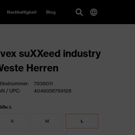
Nachhaltigkeit
Blog
vex suXXeed industry
este Herren
tikelnummer:
7039011
N / UPC:
4049358769128
öße: L
S
M
L