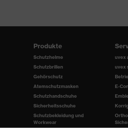
Oberstoff 1 inkl.
49 % Baumwolle, 49 % Poly
Anteil
Material
Polyester
Oberstoff 2
Material
Produkte
Ser
Oberstoff 2 inkl.
100 % Polyester
Anteil
Schutzhelme
uvex
Schutzbrillen
uvex 
Material
Kunststoff
Verschluss
Gehörschutz
Betr
Atemschutzmasken
E-Co
Passform
Regular Fit
Schutzhandschuhe
Embl
Produkttyp
Arbeitsweste
Sicherheitsschuhe
Korri
Untertypen
Schutzbekleidung und
Ortho
Verschluss
Reißverschluss
Workwear
Siche