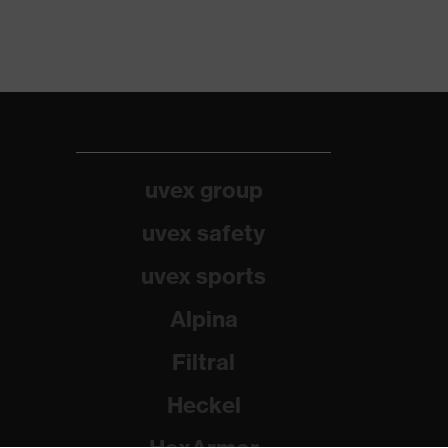
uvex group
uvex safety
uvex sports
Alpina
Filtral
Heckel