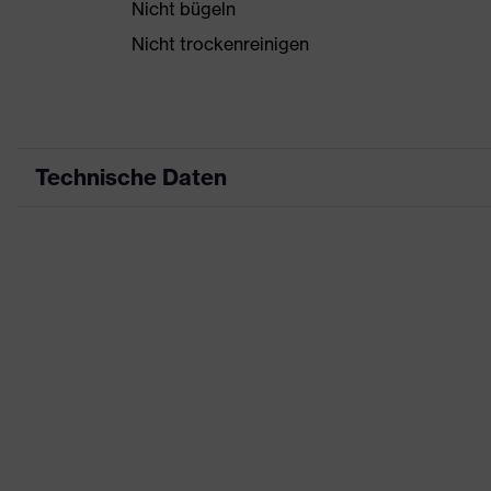
Nicht bügeln
Nicht trockenreinigen
Technische Daten
Produktart
Arbeitskleidung
Produkttyp
Weste
Produktart
-
Untertypen
Produktfamilie
uvex suXXeed industry
Farbe
schwarz