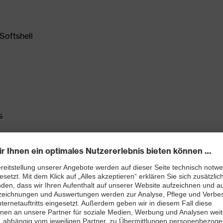
Softshell
s