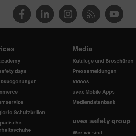
ester, 2 % Elasthan®
vices
Media
 academy
Kataloge und Broschüren
safety days
Pressemeldungen
iebsbegehungen
Videos
mmerce
uvex Mobile Apps
emservice
Mediendatenbank
gierte Schutzbrillen
uvex safety group
pädische
rheitsschuhe
Wer wir sind