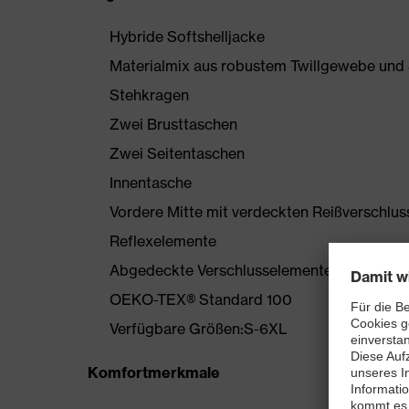
Hybride Softshelljacke
Materialmix aus robustem Twillgewebe und 
Stehkragen
Zwei Brusttaschen
Zwei Seitentaschen
Innentasche
Vordere Mitte mit verdeckten Reißverschlus
Reflexelemente
Abgedeckte Verschlusselemente
OEKO-TEX® Standard 100
Verfügbare Größen:S-6XL
Komfortmerkmale