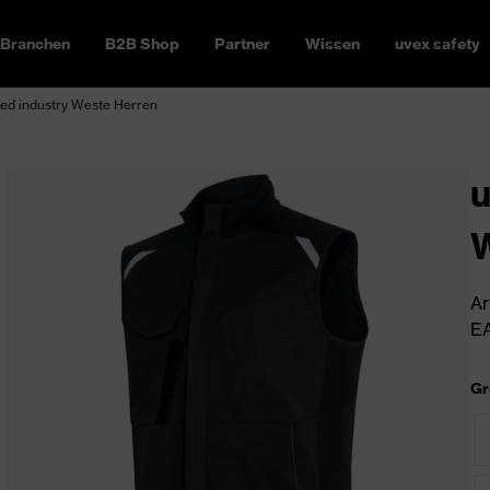
Branchen
B2B Shop
Partner
Wissen
uvex safety
ed industry Weste Herren
u
W
Ar
EA
Gr