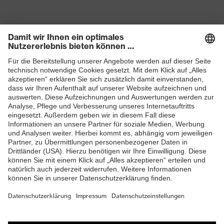
Produkte
Schutzhelme
Schutzbrillen
Gehörschutz
Atemschutzmasken
Schutzhandschuhe
Sicherheitsschuhe