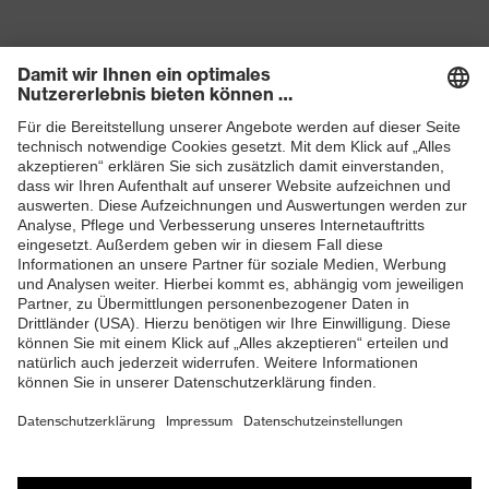
Produkte
Schutzhelme
Schutzbrillen
Gehörschutz
Atemschutzmasken
Schutzhandschuhe
Sicherheitsschuhe