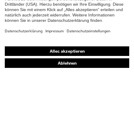
Gehörschutz
Atemschutzmasken
Schutzhandschuhe
Sicherheitsschuhe
Schutzbekleidung und Workwear
Nadelstichschutz
Sicherheitsschuhe HECKEL
Produktberatung
Handschutz (Chemikalien) - uvex glove expert
Augenschutz: Anwendungsempfehlungen
Augenschutz: Scheibentönungsberater
Gehörschutz-Berater