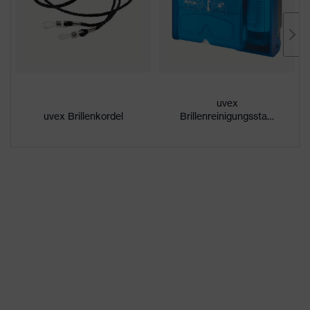
Beschichtung
uvex supravision excellence
außenseitig extrem kratzfest,
Eigenschaften
chemikalienbeständig,
Beschichtung
innenseitig beschlagfrei
uvex
UV-Schutz
UV400
uvex Brillenkordel
Brillenreinigungsstation
Schutzfilter
UV-Schutz
Mehrfachkomponenten-
Technologie, uvex supravision-
Beschichtungstechnologie,
uvex Technologie
uvex x-stream-Technologie,
uvex x-twist-Technologie, X-
Design
direkt an die Scheibe
angespritzte weiche Stirn- und
Nasenauflage,