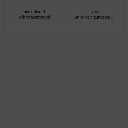
UV-Schutz
UV400
uvex planet
uvex
Mikrofaserbeutel
Brillenreinigungsstation
Schutzfilter
UV-Schutz
uvex
Mehrfachkomponenten-
Technologie
Technologie
direkt an die Scheibe
angespritzte weiche
rundumlaufende Auflage,
Ausstattung
Einscheibenbrille, hervorragende
Ventilation, integrierter
Seitenschutz, Weiche,
rutschhemmende Bügelenden
Eigenschaften
Signalfarberkennung
Scheibentönung
Eigenschaften
individuelle Weitenregulierung,