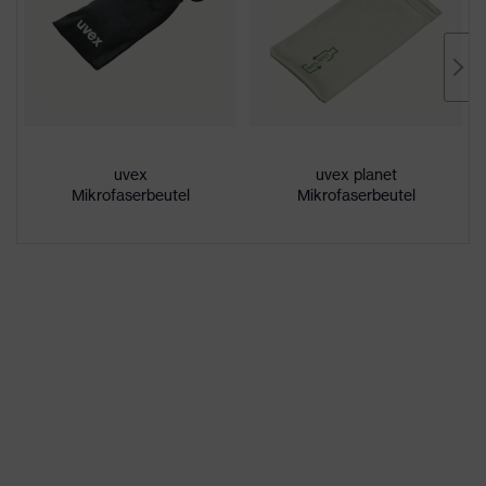
Beschichtung
uvex supravision extreme
Eigenschaften
außenseitig extrem kratzfest,
Beschichtung
innenseitig beschlagfrei
UV-Schutz
UV400
uvex
uvex planet
Mikrofaserbeutel
Mikrofaserbeutel
Schutzfilter
UV-Schutz
Mehrfachkomponenten-
uvex Technologie
Technologie, uvex supravision-
Beschichtungstechnologie
Einscheibenbrille, innovative
Scheibengeometrie,
Ausstattung
Verstellbare Nasenauflage,
weiche Nasenauflage, Weiche,
rutschhemmende Bügelenden