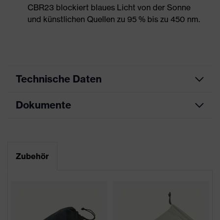
CBR23 blockiert blaues Licht von der Sonne
und künstlichen Quellen zu 95 % bis zu 450 nm.
Technische Daten
Dokumente
Produktart
Schutzbrille
Produkttyp
Bügelbrille
Datenblatt
Produktfamilie
uvex sportstyle
Zubehör
CE Konformitätserklärung
Farbe
weiß, schwarz
Downloadportal für CE
Geschlecht
Unisex
Konformitätserklärungen
Scheibentönung
CBR23