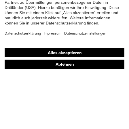
Schutzbrillen
Gehörschutz
Atemschutzmasken
Schutzhandschuhe
Sicherheitsschuhe
Schutzbekleidung und Workwear
Nadelstichschutz
Sicherheitsschuhe HECKEL
Produktberatung
Handschutz (Chemikalien) - uvex glove expert
Augenschutz: Anwendungsempfehlungen
Augenschutz: Scheibentönungsberater