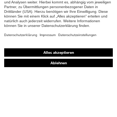
Schutzbrillen
Gehörschutz
Atemschutzmasken
Schutzhandschuhe
Sicherheitsschuhe
Schutzbekleidung und Workwear
Nadelstichschutz
Sicherheitsschuhe HECKEL
Produktberatung
Handschutz (Chemikalien) - uvex glove expert
Augenschutz: Anwendungsempfehlungen
Augenschutz: Scheibentönungsberater