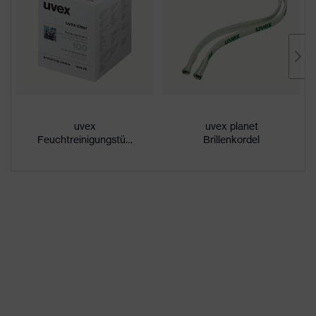
Scheibentönung
farblos
Beschichtung
uvex supravision excellence
außenseitig extrem kratzfest,
Eigenschaften
chemikalienbeständig,
Beschichtung
innenseitig beschlagfrei
uvex
uvex planet
UV-Schutz
UV400
Feuchtreinigungstücher
Brillenkordel
Schutzfilter
UV-Schutz
Mehrfachkomponenten-
uvex Technologie
Technologie, uvex supravision-
Beschichtungstechnologie
Einscheibenbrille, innovative
Scheibengeometrie,
Ausstattung
Verstellbare Nasenauflage,
weiche Nasenauflage, Weiche,