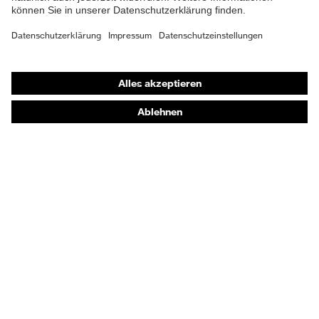
Atemschutzmasken
Schutzhandschuhe
Sicherheitsschuhe
Schutzbekleidung und Workwear
Nadelstichschutz
Sicherheitsschuhe HECKEL
Produktberatung
Handschutz (Chemikalien) - uvex glove expert
Augenschutz: Anwendungsempfehlungen
Augenschutz: Scheibentönungsberater
Gehörschutz-Berater
Technologien