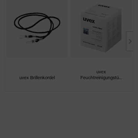
Downloadportal für CE
Geschlecht
Unisex
Konformitätserklärungen
Scheibentönung
farblos
Beschichtung
uvex supravision excellence
außenseitig extrem kratzfest,
Eigenschaften
chemikalienbeständig,
Beschichtung
innenseitig beschlagfrei
uvex
UV-Schutz
UV400
uvex Brillenkordel
Feuchtreinigungstücher
Schutzfilter
UV-Schutz
uvex supravision-
uvex Technologie
Beschichtungstechnologie
Einscheibenbrille, integrierter
Seitenschutz, mit weich
Ausstattung
gepolstertem, montiertem