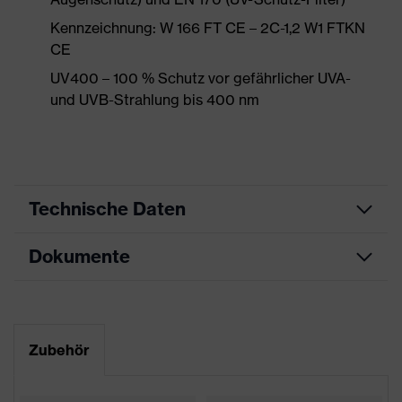
Kennzeichnung: W 166 FT CE – 2C-1,2 W1 FTKN
CE
UV400 – 100 % Schutz vor gefährlicher UVA-
und UVB-Strahlung bis 400 nm
Technische Daten
Dokumente
Produktart
Schutzbrille
Produkttyp
Bügelbrille
Datenblatt
Produktfamilie
uvex suxxeed
Zubehör
CE Konformitätserklärung
Farbe
blau, grau